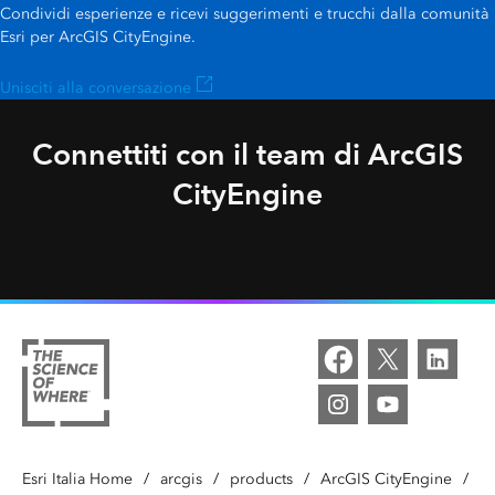
Condividi esperienze e ricevi suggerimenti e trucchi dalla comunità
Esri per ArcGIS CityEngine.
Unisciti alla conversazione
Connettiti con il team di ArcGIS
CityEngine
Follow us on Facebook
Follow us on Twitter
Connect with us on LinkedIn
Explore our Esri Communit
Esri Italia Home
/
arcgis
/
products
/
ArcGIS CityEngine
/