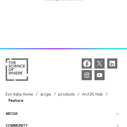
/
/
/
/
Esri Italia Home
arcgis
products
ArcGIS Hub
Feature
ARCGIS
COMMUNITY
Informazioni su ArcGIS