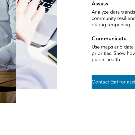
Assess
Analyze data trends
community resilience
during reopening.
Communicate
Use maps and data t
priorities. Show ho
public health.
Contact Esri for ass