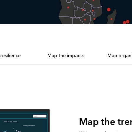
esilience
Map the impacts
Map organiz
Map the tre