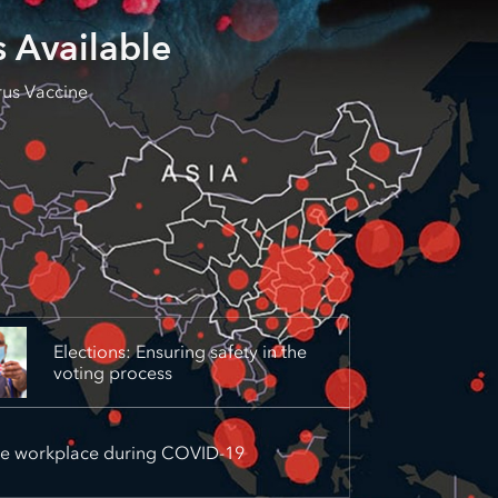
 Available
rus Vaccine
Elections: Ensuring safety in the
voting process
he workplace during COVID-19