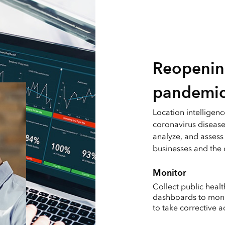
Reopenin
pandemi
Location intelligen
coronavirus disease
analyze, and assess
businesses and the 
Monitor
Collect public hea
dashboards to moni
to take corrective a