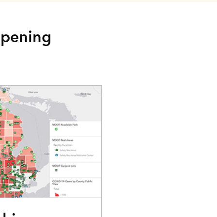
a
opening
a