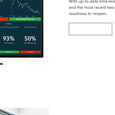
With up-to-date time-en
and the most recent two
readiness to reopen.
Get the ArcGIS solution