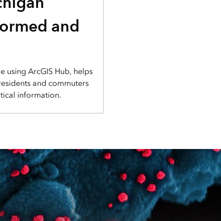
chigan
nformed and
e using ArcGIS Hub, helps
 residents and commuters
tical information.