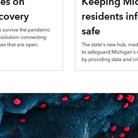
ses on
Keeping Mi
covery
residents i
safe
s survive the pandemic
 solution—connecting
ses that are open.
The state's new hub, mad
to safeguard Michigan's
by providing data and cri