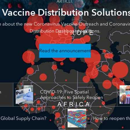
ARTICLE
Vaccine Distribution Solutions
 about the new Coronavirus Vaccine Outreach and Coronavi
Distribution Dashboard solutions.
Read the announcement
n
COVID-19: Five Spatial
Approaches to Safely Reopen
 Global Supply Chain?
How to reopen t