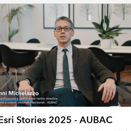
GIS per spazi interni
2021 in diretta dall’Italia
Porta la potenza di GIS Indoors
Atti Conferenza Esri Itali
GIS 3D
2021
Aggiungi la dimensione ai tuoi dati geospaziali
Atti Conferenza Esri Itali
Gestione dei dati
2019
Gestire, migliorare e condividere i dati GIS
Tutti i prodotti
Esri Stories 2025 - AUBAC