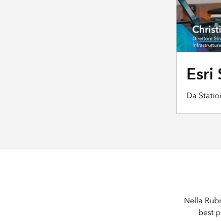
Esri
Da Statio
Nella Rubr
best p