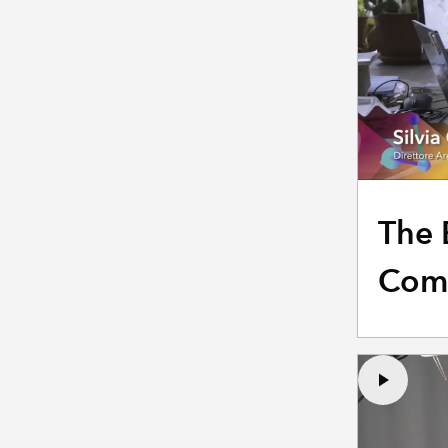
The 
Com