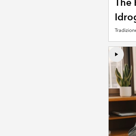
The 
Idro
Tradizion