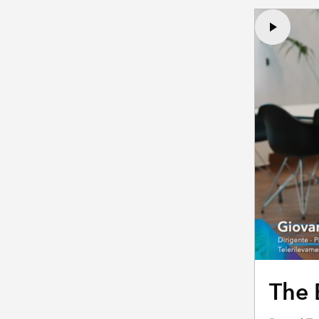
o internazionale
Gestione delle
strutture
Global
Development
The 