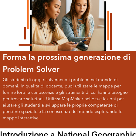
Forma la prossima generazione di
Problem Solver
Gli studenti di oggi risolveranno i problemi nel mondo di
domani. In qualità di docente, puoi utilizzare le mappe per
fornire loro le conoscenze e gli strumenti di cui hanno bisogno
per trovare soluzioni. Utilizza MapMaker nelle tue lezioni per
aiutare gli studenti a sviluppare le proprie competenze di
pensiero spaziale e la conoscenza del mondo esplorando le
mappe interattive.
Introduzione a National Geographic