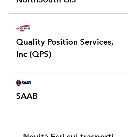
NorthSouth GIS
Quality Position Services,
Inc (QPS)
SAAB
Novità Esri sui trasporti