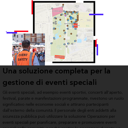
Una soluzione completa per la
gestione di eventi speciali
Gli eventi speciali, ad esempio eventi sportivi, concerti all'aperto,
festival, parate e manifestazioni programmate, rivestono un ruolo
significativo nelle economie sociali e attirano partecipanti
dall'esterno della comunità. Il personale degli enti addetti alla
sicurezza pubblica può utilizzare la soluzione Operazioni per
eventi speciali per pianificare, preparare e promuovere eventi