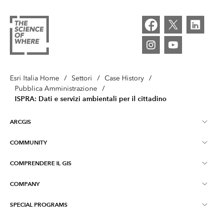
Esri Italia Home
/
Settori
/
Case History
/
Pubblica Amministrazione
/
ISPRA: Dati e servizi ambientali per il cittadino
ARCGIS
COMMUNITY
Informazioni su ArcGIS
COMPRENDERE IL GIS
Esri Community (GeoNet)
ArcGIS Pro
COMPANY
Cosa è il GIS?
ArcGIS Blog
ArcGIS Enterprise
SPECIAL PROGRAMS
Contatti
Formazione
Early Adopter Community
ArcGIS Online