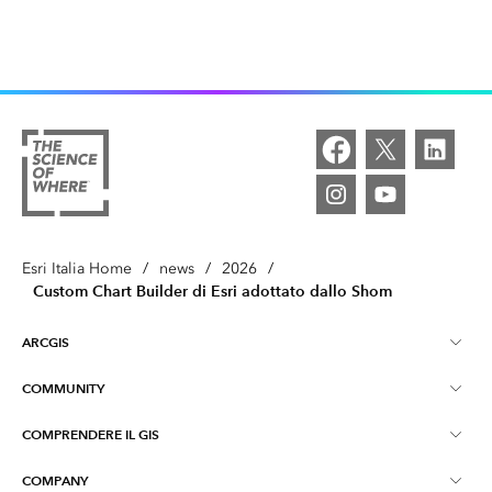
Esri Italia Home
/
news
/
2026
/
Custom Chart Builder di Esri adottato dallo Shom
ARCGIS
COMMUNITY
Informazioni su ArcGIS
COMPRENDERE IL GIS
Esri Community (GeoNet)
ArcGIS Pro
COMPANY
Cosa è il GIS?
ArcGIS Blog