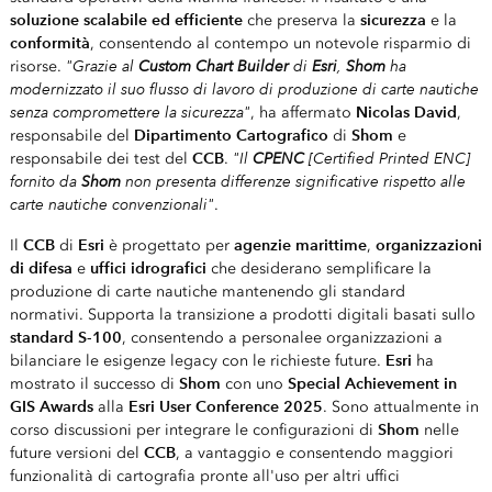
soluzione scalabile ed efficiente
sicurezza
che preserva la
e la
conformità
, consentendo al contempo un notevole risparmio di
"Grazie al
Custom Chart Builder
di
Esri
,
Shom
ha
risorse.
modernizzato il suo flusso di lavoro di produzione di carte nautiche
senza compromettere la sicurezza"
Nicolas David
, ha affermato
,
Dipartimento Cartografico
Shom
responsabile del
di
e
CCB
"Il
CPENC
[Certified Printed ENC]
responsabile dei test del
.
fornito da
Shom
non presenta differenze significative rispetto alle
carte nautiche convenzionali"
.
CCB
Esri
agenzie marittime
organizzazioni
Il
di
è progettato per
,
di difesa
uffici idrografici
e
che desiderano semplificare la
produzione di carte nautiche mantenendo gli standard
normativi. Supporta la transizione a prodotti digitali basati sullo
standard S-100
, consentendo a personalee organizzazioni a
Esri
bilanciare le esigenze legacy con le richieste future.
ha
Shom
Special Achievement in
mostrato il successo di
con uno
GIS Awards
Esri User Conference 2025
alla
. Sono attualmente in
Shom
corso discussioni per integrare le configurazioni di
nelle
CCB
future versioni del
, a vantaggio e consentendo maggiori
funzionalità di cartografia pronte all'uso per altri uffici