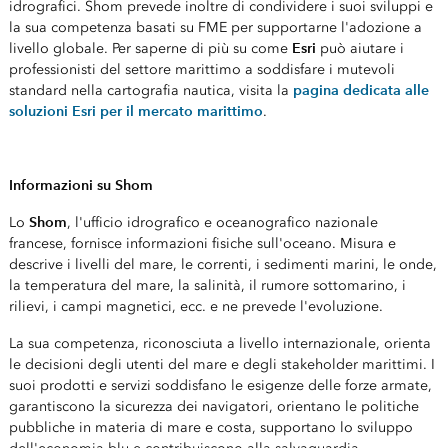
idrografici. Shom prevede inoltre di condividere i suoi sviluppi e
la sua competenza basati su FME per supportarne l'adozione a
Esri
livello globale. Per saperne di più su come
può aiutare i
professionisti del settore marittimo a soddisfare i mutevoli
pagina dedicata alle
standard nella cartografia nautica, visita la
soluzioni Esri per il mercato marittimo
.
Informazioni su Shom
Shom
Lo
, l'ufficio idrografico e oceanografico nazionale
francese, fornisce informazioni fisiche sull'oceano. Misura e
descrive i livelli del mare, le correnti, i sedimenti marini, le onde,
la temperatura del mare, la salinità, il rumore sottomarino, i
rilievi, i campi magnetici, ecc. e ne prevede l'evoluzione.
La sua competenza, riconosciuta a livello internazionale, orienta
le decisioni degli utenti del mare e degli stakeholder marittimi. I
suoi prodotti e servizi soddisfano le esigenze delle forze armate,
garantiscono la sicurezza dei navigatori, orientano le politiche
pubbliche in materia di mare e costa, supportano lo sviluppo