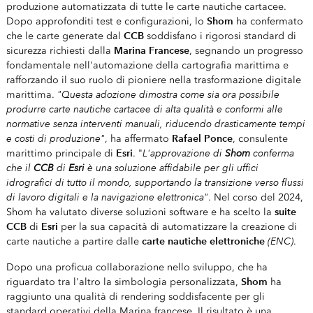
produzione automatizzata di tutte le carte nautiche cartacee.
Shom
Dopo approfonditi test e configurazioni, lo
ha confermato
CCB
che le carte generate dal
soddisfano i rigorosi standard di
Marina Francese
sicurezza richiesti dalla
, segnando un progresso
fondamentale nell'automazione della cartografia marittima e
rafforzando il suo ruolo di pioniere nella trasformazione digitale
"Questa adozione dimostra come sia ora possibile
marittima.
produrre carte nautiche cartacee di alta qualità e conformi alle
normative senza interventi manuali, riducendo drasticamente tempi
e costi di produzione"
Rafael Ponce
, ha affermato
, consulente
Esri
L'approvazione di
Shom
conferma
marittimo principale di
. "
che il
CCB
di
Esri
è una soluzione affidabile per gli uffici
idrografici di tutto il mondo, supportando la transizione verso flussi
di lavoro digitali e la navigazione elettronica"
. Nel corso del 2024,
suite
Shom ha valutato diverse soluzioni software e ha scelto la
CCB
Esri
di
per la sua capacità di automatizzare la creazione di
carte nautiche elettroniche
(ENC)
carte nautiche a partire dalle
.
Dopo una proficua collaborazione nello sviluppo, che ha
Shom
riguardato tra l'altro la simbologia personalizzata,
ha
raggiunto una qualità di rendering soddisfacente per gli
standard operativi della Marina francese. Il risultato è una