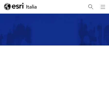
NOTIZIE DA REDLANDS
Esri Inc. rafforza
l'impegno per la
sicurezza dei dati
L’azienda di Redlands ottiene la certificazione ISO/IEC
27001:2022.