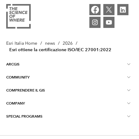
Esri Italia Home
/
news
/
2026
/
Esri ottiene la certificazione ISO/IEC 27001:2022
ARCGIS
COMMUNITY
Informazioni su ArcGIS
COMPRENDERE IL GIS
Esri Community (GeoNet)
ArcGIS Pro
COMPANY
Cosa è il GIS?
ArcGIS Blog
ArcGIS Enterprise
SPECIAL PROGRAMS
Contatti
Formazione
Early Adopter Community
ArcGIS Online
ArcGIS per Uso Personale
Privacy
Maps We love
App