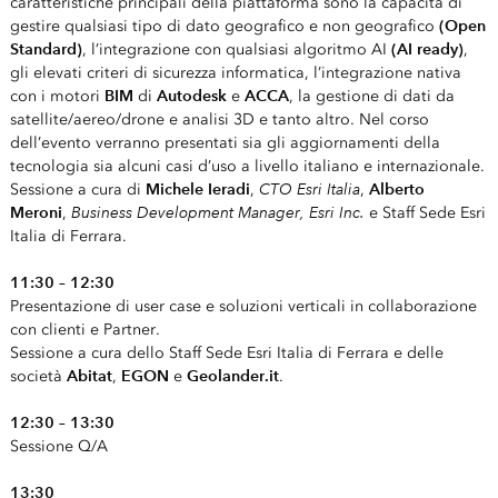
caratteristiche principali della piattaforma sono la capacità di
(Open
gestire qualsiasi tipo di dato geografico e non geografico
Standard)
(AI ready)
, l’integrazione con qualsiasi algoritmo AI
,
gli elevati criteri di sicurezza informatica, l’integrazione nativa
BIM
Autodesk
ACCA
con i motori
di
e
, la gestione di dati da
satellite/aereo/drone e analisi 3D e tanto altro. Nel corso
dell’evento verranno presentati sia gli aggiornamenti della
tecnologia sia alcuni casi d’uso a livello italiano e internazionale.
Michele Ieradi
CTO Esri Italia
Alberto
Sessione a cura di
,
,
Meroni
Business Development Manager, Esri Inc.
,
e Staff Sede Esri
Italia di Ferrara.
11:30 – 12:30
Presentazione di user case e soluzioni verticali in collaborazione
con clienti e Partner.
Sessione a cura dello Staff Sede Esri Italia di Ferrara e delle
Abitat
EGON
Geolander.it
società
,
e
.
12:30 – 13:30
Sessione Q/A
13:30