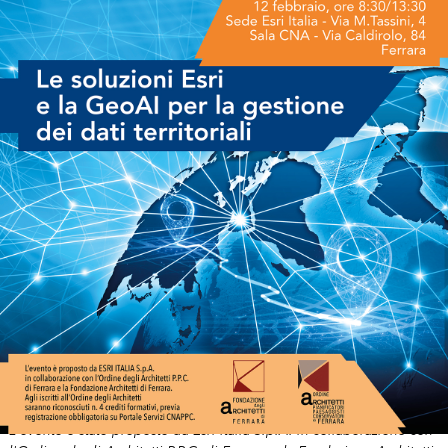
12 febbraio
Ferrara
Esri Italia ha organizzato per il
a
un evento
Le soluzioni Esri e la GeoAI per la gestione dei dati
dal titolo
Territoriali
.
L'evento è stato proposto da Esri Italia S.p.A. in collaborazione con