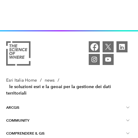
Esri Italia Home
/
news
/
le soluzioni esri e la geoai per la gestione dei dati
territoriali
ARCGIS
COMMUNITY
Informazioni su ArcGIS
COMPRENDERE IL GIS
Esri Community (GeoNet)
ArcGIS Pro