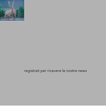
“Racconti di
o internazionale
Gestione delle
strutture
Sabaudia
Global
Development
2025”
L’AD Emilio Misuriello consegna la targa Esri
Italia all'autrice Anna Manfredi
registrati per ricevere le nostre news