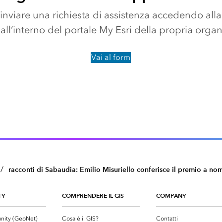
 inviare una richiesta di assistenza accedendo all
all’interno del portale My Esri della propria organ
Vai al form
/
racconti di Sabaudia: Emilio Misuriello conferisce il premio a nome
TY
COMPRENDERE IL GIS
COMPANY
nity (GeoNet)
Cosa è il GIS?
Contatti