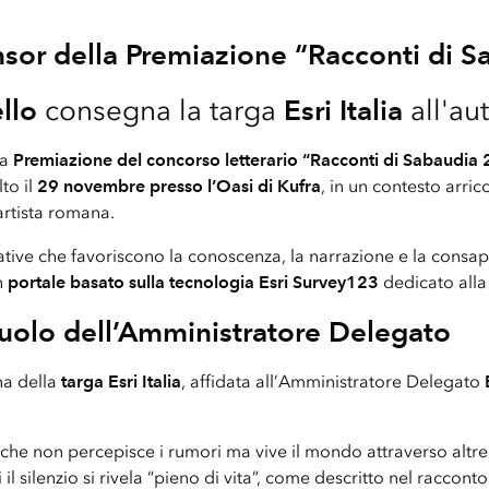
onsor della Premiazione “Racconti di 
llo
consegna la targa
Esri Italia
all'au
la
Premiazione del concorso letterario “Racconti di Sabaudia
to il
29 novembre presso l’Oasi di Kufra
, in un contesto arric
’artista romana.
iative che favoriscono la conoscenza, la narrazione e la consa
n
portale basato sulla tecnologia Esri Survey123
dedicato alla 
l ruolo dell’Amministratore Delegato
na della
targa Esri Italia
, affidata all’Amministratore Delegato
che non percepisce i rumori ma vive il mondo attraverso altre for
 il silenzio si rivela “pieno di vita”, come descritto nel racconto