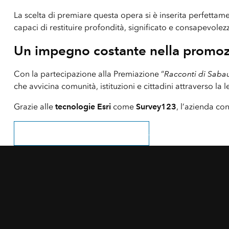
La scelta di premiare questa opera si è inserita perfettame
capaci di restituire profondità, significato e consapevolezz
Un impegno costante nella promozio
Con la partecipazione alla Premiazione “
Racconti di Saba
che avvicina comunità, istituzioni e cittadini attraverso la l
Grazie alle
tecnologie Esri
come
Survey123
, l’azienda co
registrati per ricevere le nostre news