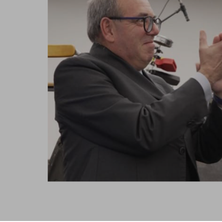
GIS per spazi interni
2021 in diretta dall’Italia
Porta la potenza di GIS Indoors
Atti Conferenza Esri Itali
GIS 3D
2021
Aggiungi la dimensione ai tuoi dati geospaziali
Atti Conferenza Esri Itali
Gestione dei dati
2019
Gestire, migliorare e condividere i dati GIS
Tutti i prodotti