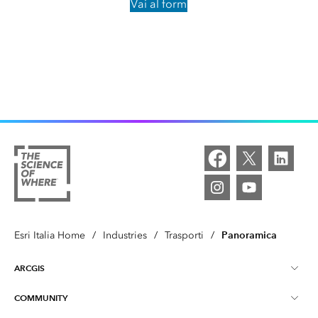
Vai al form
Panoramica
Esri Italia Home
/
Industries
/
Trasporti
/
ARCGIS
COMMUNITY
Informazioni su ArcGIS