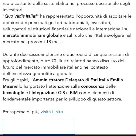
ruolo costante della sostenibilità nel processo decisionale degli
investitori.
Quo Vadis Italia?
"
" ha rappresentato l'opportunità di ascoltare le
opinioni dei principali gestori patrimoniali, investitori,
sviluppatori e istituzioni finanziarie nazionali e internazionali sul
mercato immobiliare global
e e sul ruolo che l'Italia svolgerà nel
mercato nei prossimi 18 mesi.
Durante due sessioni plenarie e due round di cinque sessioni di
approfondimento, oltre 70 illustri relatori hanno discusso del
futuro del mercato immobiliare italiano nel contesto
dell'incertezza geopolitica globale.
Amministratore Delegato
Esri Italia Emilio
Fra gli ospiti, l'
di
Misuriell
conoscenza
o ha portato l'attenzione sulla
delle
tecnologie
integrazione GIS e BIM
e l'
come elementi di
fondamentale importanza per lo sviluppo di questo settore.
Per saperne di più,
visita il sito
registrati per ricevere le nostre news