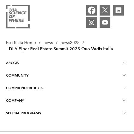
Esri Italia Home
/
news
/
news2025
/
DLA Piper Real Estate Summit 2025 Quo Vadis Italia
ARCGIS
COMMUNITY
Informazioni su ArcGIS
COMPRENDERE IL GIS
Esri Community (GeoNet)
ArcGIS Pro
COMPANY
Cosa è il GIS?
ArcGIS Blog
ArcGIS Enterprise
SPECIAL PROGRAMS
Contatti
Formazione
Early Adopter Community
ArcGIS Online
ArcGIS per Uso Personale
Privacy
Maps We love
App