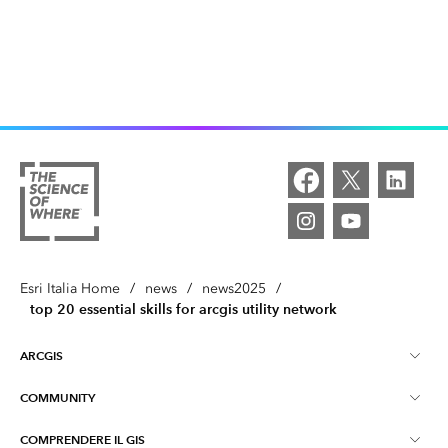
Esri Italia Home
/
news
/
news2025
/
top 20 essential skills for arcgis utility network
ARCGIS
COMMUNITY
Informazioni su ArcGIS
COMPRENDERE IL GIS
Esri Community (GeoNet)