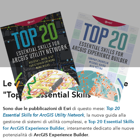
Roma e i Digital Twin: la visione di E
Le due pubblicazione della serie
"Top 20 Essential Skills" di Esri
Sono due le pubblicazioni di Esri
Top 20
di questo mese:
Essential Skills for ArcGIS Utility Network
, la nuova guida alla
Top 20 Essential Skills
gestione di sistemi di utilità complessi, e
for ArcGIS Experience Builder
, interamente dedicato alle nuove
ArcGIS Experience Builder
potenzialità di
.