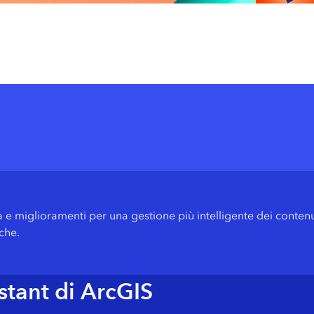
GIS per spazi interni
2021 in diretta dall’Italia
Porta la potenza di GIS Indoors
Atti Conferenza Esri Itali
GIS 3D
2021
Aggiungi la dimensione ai tuoi dati geospaziali
Atti Conferenza Esri Itali
Gestione dei dati
2019
Gestire, migliorare e condividere i dati GIS
i UC 2026
Esri in Europe
Tutti i prodotti
e miglioramenti per una gestione più intelligente dei contenuti
che.
istant di ArcGIS