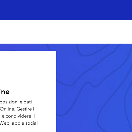
ine
osizioni e dati
Online. Gestire i
 e condividere il
 Web, app e social