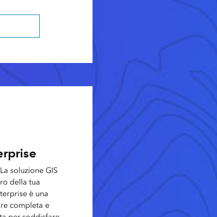
rcGIS Online
rprise
 La soluzione GIS
uro della tua
terprise è una
are completa e
ta per soddisfare