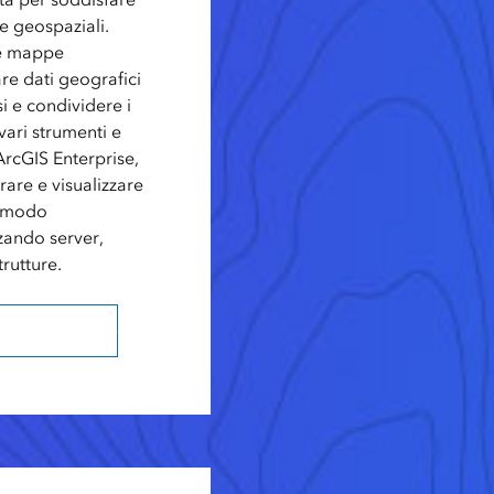
ze geospaziali.
re mappe
are dati geografici
i e condividere i
 vari strumenti e
ArcGIS Enterprise,
rare e visualizzare
n modo
zzando server,
trutture.
cGIS Enterprise