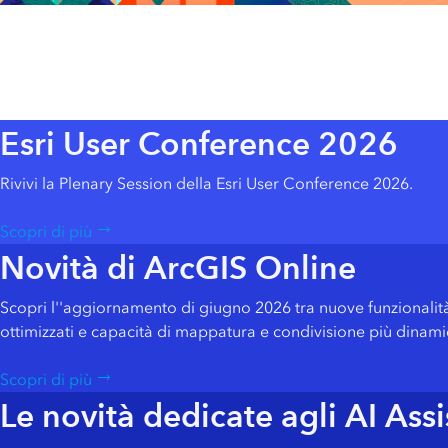
o internazionale
Gestione delle
strutture
Global
Development
Esri User Conference 2026
Esri European Partner Conference 2026
Esr
Rivivi la Plenary Session della Esri User Conference 2026.
Scopri di più
Novità di ArcGIS Online
Scopri l''aggiornamento di giugno 2026 tra nuove funzionalità 
ottimizzati e capacità di mappatura e condivisione più dinami
Scopri di più
Le novità dedicate agli AI Ass