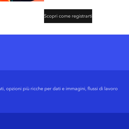
a
Scopri come registrarti
a
ArcGIS User Types
, opzioni più ricche per dati e immagini, flussi di lavoro