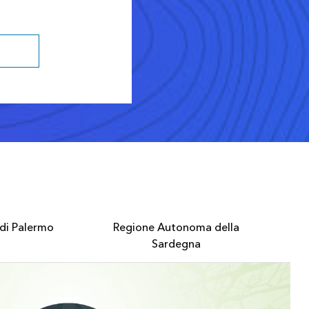
cGIS Pro
di Palermo
Regione Autonoma della
Fo
Sardegna