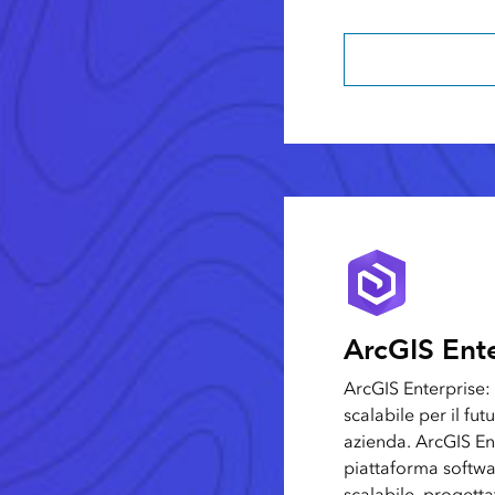
Scopri di più su A
ArcGIS Ente
ArcGIS Enterprise:
scalabile per il fut
azienda. ArcGIS En
piattaforma softw
scalabile, progetta