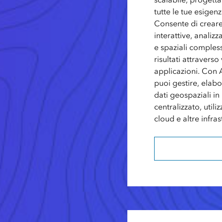
tutte le tue esigen
Consente di crea
interattive, analizz
e spaziali compless
risultati attraverso
applicazioni. Con 
puoi gestire, elabo
dati geospaziali i
centralizzato, utili
cloud e altre infras
Scopri di più su Ar