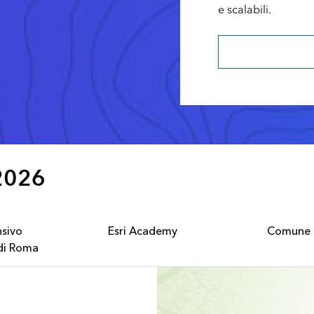
e scalabili.
Scopri di più su Ar
 2026
nsivo
Esri Academy
Comune 
 di Roma