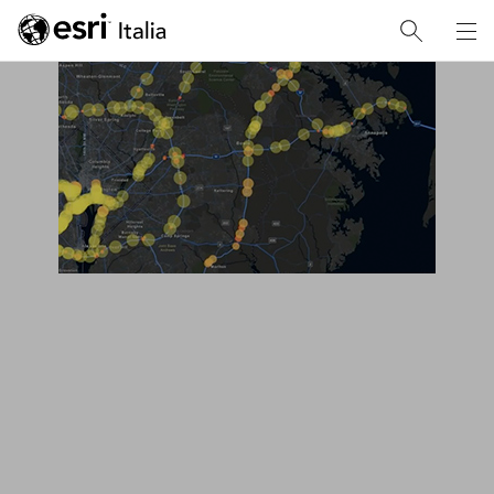
INTERVISTE
Emilio Misuriello e il
Digital Twin a Roma
L'AD di Esri Italia intervistato per l'agenzia Dire